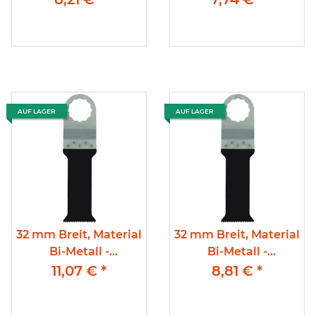
Zur Bearbeitung von
Aufnahme 1,6 mm
Gipskarton, Holz,
Zahnteilung;,
Kunststoff und
Kunststoff, Nägel oder
Metallprofilen.
Stahl bis 2mm
AUF LAGER
AUF LAGER
32 mm Breit, Material
32 mm Breit, Material
Bi-Metall -
Bi-Metall -
Tauchsägeblätter,
Tauchsägeblätter, 77
11,07 €
*
8,81 €
*
mm Eintauchtiefe,
mit Multiaufname