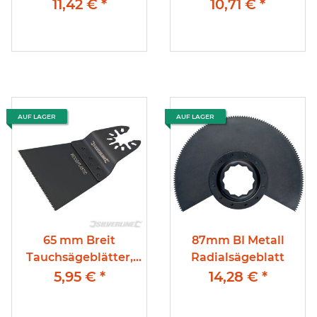
Metall 1,6 mm
Metall, 1,8mm
11,42 €
*
10,71 €
*
Zahnzeilung
Zahnzeilung, Holz &
Nägel bs 2mm
AUF LAGER
AUF LAGER
65 mm Breit
87mm BI Metall
Tauchsägeblätter,
Radialsägeblatt
HSS Metall Holz,
5,95 €
*
14,28 €
*
Kunststoff