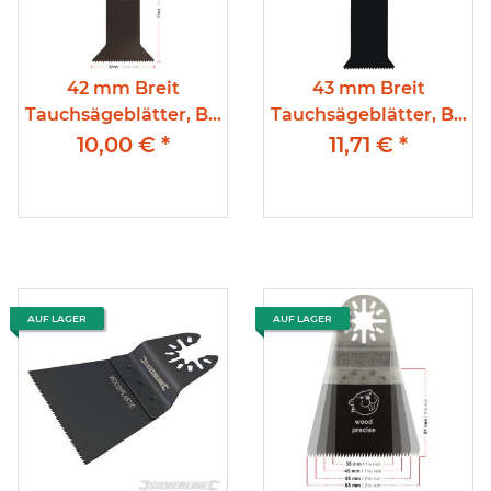
42 mm Breit
43 mm Breit
Tauchsägeblätter, Bi-
Tauchsägeblätter, Bi-
Metall, Supercut-
Metall,
10,00 €
*
11,71 €
*
Aufnahme 1,6 mm
Zahnteilung;,
Kunststoff, Nägel oder
Stahl bis 2mm
AUF LAGER
AUF LAGER