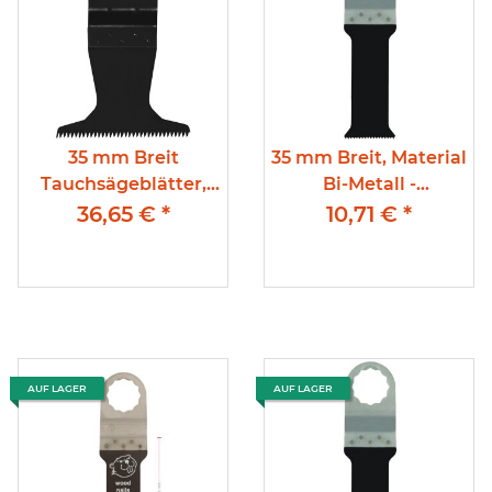
35 mm Breit
35 mm Breit, Material
Tauchsägeblätter,
Bi-Metall -
Hartmetalll, Q-
Tauchsägeblätter, 77
36,65 €
*
10,71 €
*
Aufnahme
mm Eintauchtiefe,
mit Multiaufname
AUF LAGER
AUF LAGER