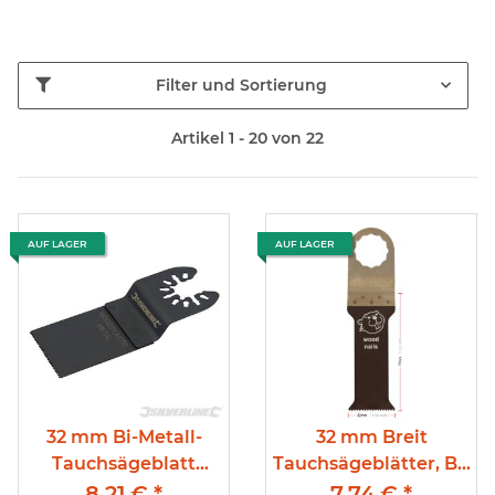
Filter und Sortierung
Artikel 1 - 20 von 22
AUF LAGER
AUF LAGER
32 mm Bi-Metall-
32 mm Breit
Tauchsägeblatt
Tauchsägeblätter, Bi-
Universalausführung.
Metall, Supercut-
8,21 €
*
7,74 €
*