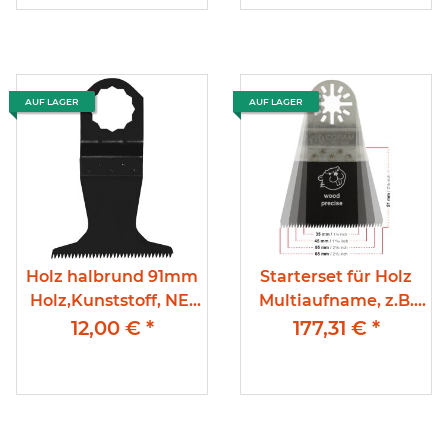
AUF LAGER
AUF LAGER
Holz halbrund 91mm
Starterset für Holz
Holz,Kunststoff, NE-
Multiaufname, z.B.
Metall,Gipskarton
Fein Multimaster
12,00 €
*
177,31 €
*
Japanzahnung, BI-
Metall, für Holz,
Kunststoff