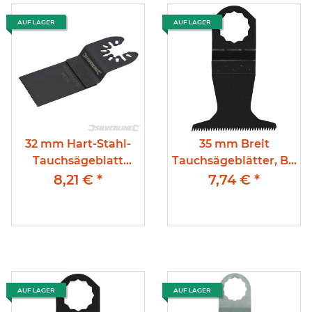
AUF LAGER
AUF LAGER
32 mm Hart-Stahl-
35 mm Breit
Tauchsägeblatt
Tauchsägeblätter, Bi-
Universalausführung.
Metall, Supercut-
8,21 €
*
7,74 €
*
Zur Bearbeitung von
Aufnahme 1,6 mm
Gipskarton, Holz,
Zahnteilung;,
Kunststoff und
Kunststoff, Nägel oder
Metallprofilen.
Stahl bis 2mm
AUF LAGER
AUF LAGER